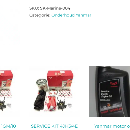
aantal
SKU:
SK-Marine-004
Categorie:
Onderhoud Yanmar
 1GM/10
SERVICE KIT 4JH3/4E
Yanmar motor ol