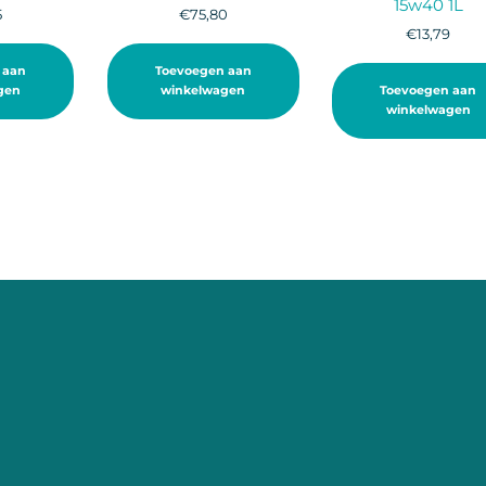
15w40 1L
5
€
75,80
€
13,79
 aan
Toevoegen aan
gen
winkelwagen
Toevoegen aan
winkelwagen