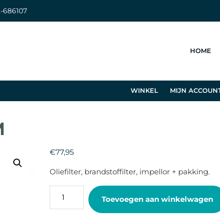
-686107
HOME
WINKEL
MIJN ACCOUN
M
€
77,95
Oliefilter, brandstoffilter, impellor + pakking.
SERVICE
Toevoegen aan winkelwagen
KIT
3HM