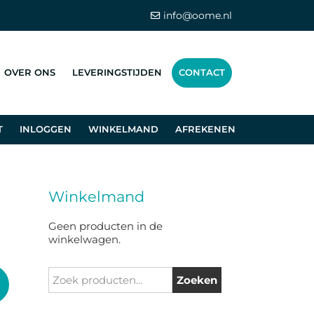
info@oome.nl
OVER ONS
LEVERINGSTIJDEN
CONTACT
T
INLOGGEN
WINKELMAND
AFREKENEN
Winkelmand
Geen producten in de
winkelwagen.
Zoeken
Zoeken
naar: