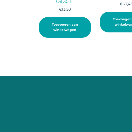
Oil 30 1L
€
63,4
€
13,50
Toevoegen
Toevoegen aan
winkelwa
winkelwagen