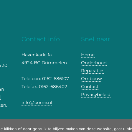
Contact info
Snel naar
Havenkade 1a
Home
4924 BC Drimmelen
Onderhoud
n 30
Reparaties
Telefoon: 0162-686107
Ombouw
Telefax: 0162-686402
Contact
an
Privacybeleid
j
info@oome.nl
ten.
t 2017 - 2026
OOME webshop | boten, motoren en service
· Alle rechten v
te klikken of door gebruik te blijven maken van deze website, gaat u h
Ontwikkeling door
Probu Online