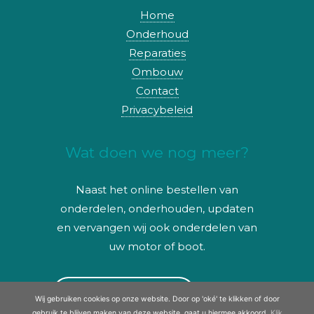
Home
Onderhoud
Reparaties
Ombouw
Contact
Privacybeleid
Wat doen we nog meer?
Naast het online bestellen van
onderdelen, onderhouden, updaten
en vervangen wij ook onderdelen van
uw motor of boot.
kijk ook op oome.nl
Wij gebruiken cookies op onze website. Door op 'oké' te klikken of door
gebruik te blijven maken van deze website, gaat u hiermee akkoord.
Klik