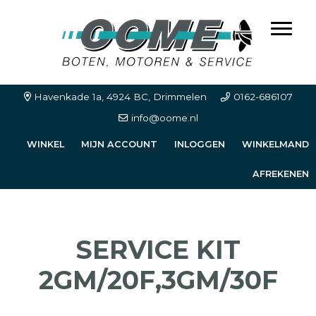
boten, motoren & service
Spring
Door
OOME webshop | boten, motoren en service
naar
naar
Toggl
de
de
hoofdnavigatie
hoofd
inhoud
Havenkade 1a, 4924 BC, Drimmelen
0162-686107
info@oome.nl
WINKEL
MIJN ACCOUNT
INLOGGEN
WINKELMAND
AFREKENEN
SERVICE KIT
2GM/20F,3GM/30F