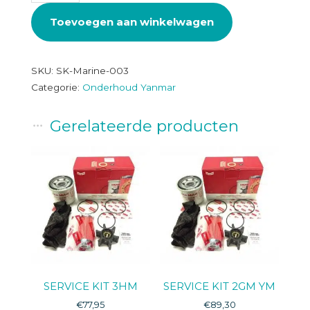
2GM/20F,3GM/30F
Toevoegen aan winkelwagen
aantal
SKU:
SK-Marine-003
Categorie:
Onderhoud Yanmar
Gerelateerde producten
SERVICE KIT 3HM
SERVICE KIT 2GM YM
€
77,95
€
89,30