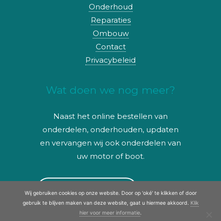
Onderhoud
Reparaties
Ombouw
Contact
Privacybeleid
Wat doen we nog meer?
Naast het online bestellen van
onderdelen, onderhouden, updaten
en vervangen wij ook onderdelen van
uw motor of boot.
kijk ook op oome.nl
Wij gebruiken cookies op onze website. Door op 'oké' te klikken of door
gebruik te blijven maken van deze website, gaat u hiermee akkoord.
Klik
hier voor meer informatie
.
© Copyright 2017 - 2026
OOME webshop | boten,