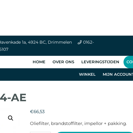
avenkade 1a, 4924 BC, Drimmelen
0162-
6107
HOME
OVER ONS
LEVERINGSTIJDEN
CO
WINKEL
MIJN ACCOUN
H4-AE
€
66,53
Oliefilter, brandstoffilter, impellor + pakking.