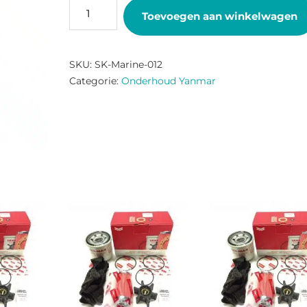
SERVICE
Toevoegen aan winkelwagen
KIT
4JH4-
AE
SKU:
SK-Marine-012
aantal
Categorie:
Onderhoud Yanmar