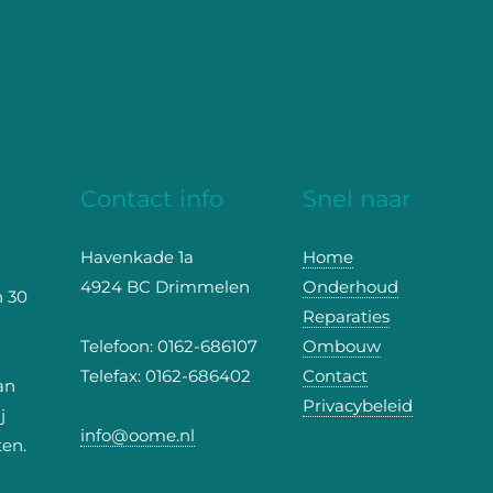
Contact info
Snel naar
Havenkade 1a
Home
4924 BC Drimmelen
Onderhoud
n 30
Reparaties
Telefoon: 0162-686107
Ombouw
Telefax: 0162-686402
Contact
an
Privacybeleid
j
info@oome.nl
ten.