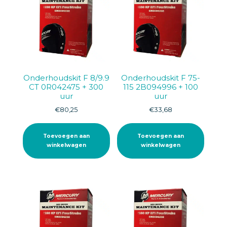
Onderhoudskit F 8/9.9
Onderhoudskit F 75-
CT 0R042475 + 300
115 2B094996 + 100
uur
uur
€
80,25
€
33,68
Toevoegen aan
Toevoegen aan
winkelwagen
winkelwagen