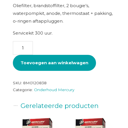
Oliefilter, brandstoffilter, 2 bougie’s,
waterpompkit, anode, thermostaat + pakking,
o-ringen aftappluggen.
Servicekit 300 uur.
Onderhoudskit
F15/20
0R235949
Toevoegen aan winkelwagen
+
300
uur
SKU:
8M0120838
Categorie:
Onderhoud Mercury
aantal
Gerelateerde producten