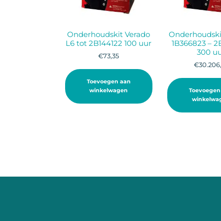
Onderhoudskit Verado
Onderhoudskit
L6 tot 2B144122 100 uur
1B366823 – 
300 u
€
73,35
€
30.206
Toevoegen aan
winkelwagen
Toevoegen
winkelwa