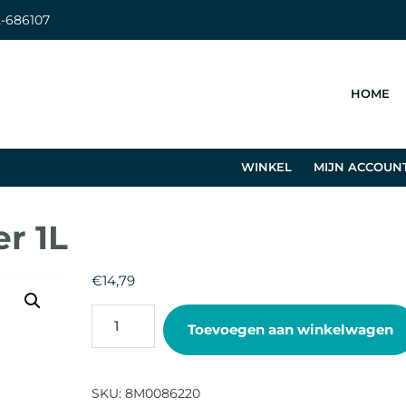
-686107
HOME
WINKEL
MIJN ACCOUN
r 1L
€
14,79
10W30
Toevoegen aan winkelwagen
Quicksilver
1L
aantal
SKU:
8M0086220