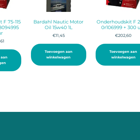
 F 75-115
Bardahl Nautic Motor
Onderhoudskit F 2
2B094995
Oil 15w40 1L
0r106999 + 300 
ur
€
11,45
€
202,60
,61
Toevoegen aan
Toevoegen aan
 aan
winkelwagen
winkelwagen
gen