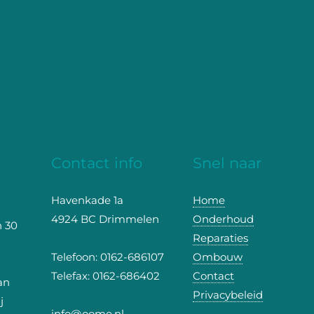
Contact info
Snel naar
Havenkade 1a
Home
4924 BC Drimmelen
Onderhoud
n 30
Reparaties
Telefoon: 0162-686107
Ombouw
Telefax: 0162-686402
Contact
an
Privacybeleid
j
info@oome.nl