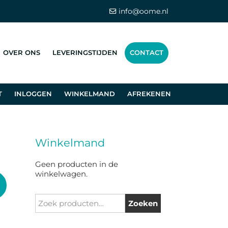
info@oome.nl
OVER ONS
LEVERINGSTIJDEN
CONTACT
T
INLOGGEN
WINKELMAND
AFREKENEN
Winkelmand
Geen producten in de
winkelwagen.
Zoeken
Zoeken
naar: