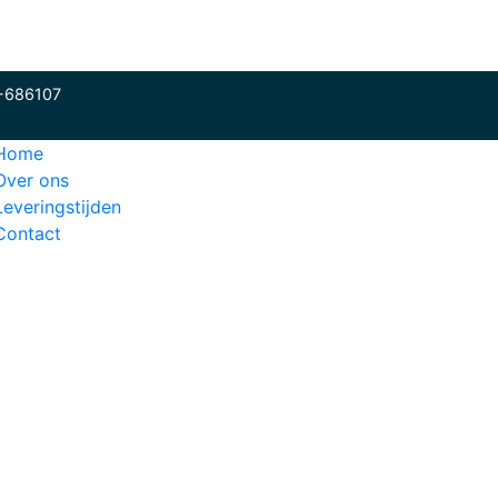
-686107
Home
Over ons
Leveringstijden
Contact