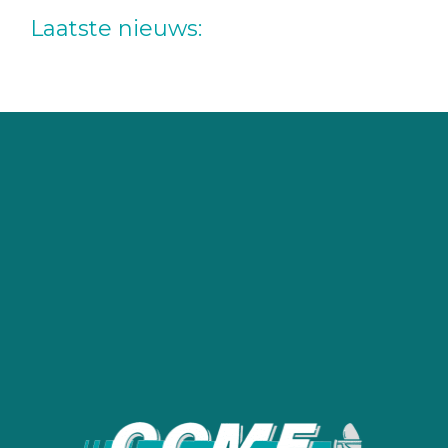
deze
Laatste nieuws:
website