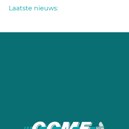
deze
Laatste nieuws:
website